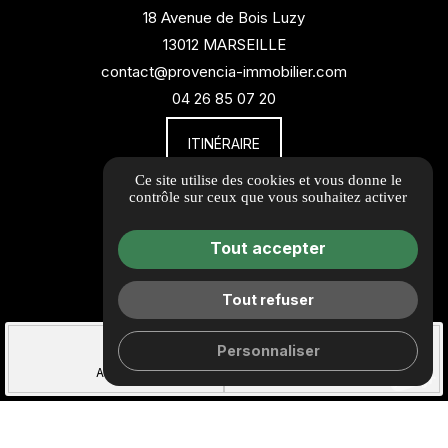
18 Avenue de Bois Luzy
13012 MARSEILLE
contact@provencia-immobilier.com
04 26 85 07 20
ITINÉRAIRE
Ce site utilise des cookies et vous donne le
contrôle sur ceux que vous souhaitez activer
Guide local
Informations complémentaires
Tout accepter
Mentions légales
Politique de confidentialité
Tout refuser
call
Barème d'honoraires
place
mail
Personnaliser
Gestion des cookies
ACCÈS
CONTACT