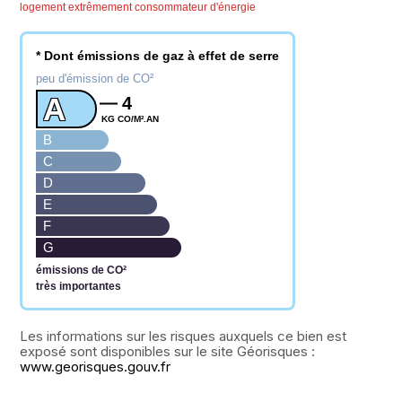
logement extrêmement consommateur d'énergie
* Dont émissions de gaz à effet de serre
peu d'émission de CO²
A
4
KG CO/M².AN
B
C
D
E
F
G
émissions de CO²
très importantes
www.georisques.gouv.fr