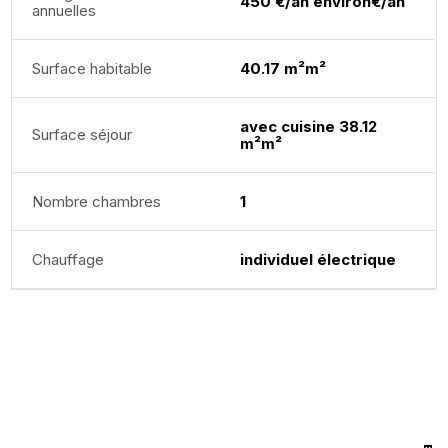
450 €/an environ€/an
annuelles
Surface habitable
40.17 m²m²
avec cuisine 38.12
Surface séjour
m²m²
Nombre chambres
1
Chauffage
individuel électrique
E
T
I
M
A
T
I
O