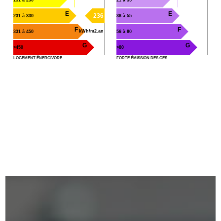
E
E
236
231 à 330
36 à 55
F
F
kWh/m2.an
331 à 450
56 à 80
G
G
>450
>80
LOGEMENT ÉNERGIVORE
FORTE ÉMISSION DES GES